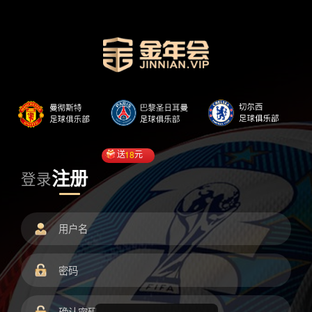
送
18
元
注册
登录